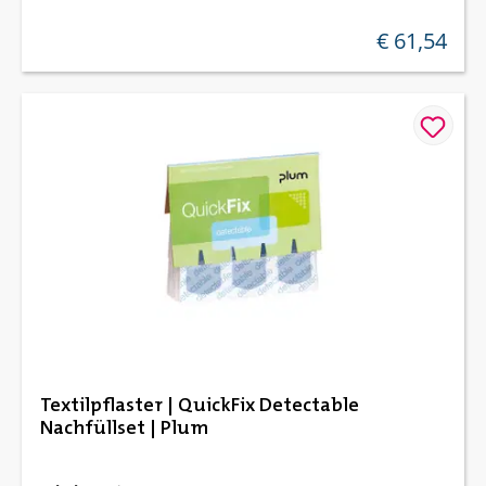
€ 61,54
regulärer preis
Textilpflaster | QuickFix Detectable
Nachfüllset | Plum