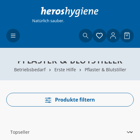
Zum Hauptinhalt springen
Natürlich sauber.
Du hast 0 Produ
Waren
PFLASTER & BLUTSTILLER
Betriebsbedarf
Erste Hilfe
Pflaster & Blutstiller
Produkte filtern