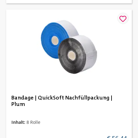
Bandage | QuickSoft Nachfüllpackung |
Plum
Inhalt:
8 Rolle
regulärer preis