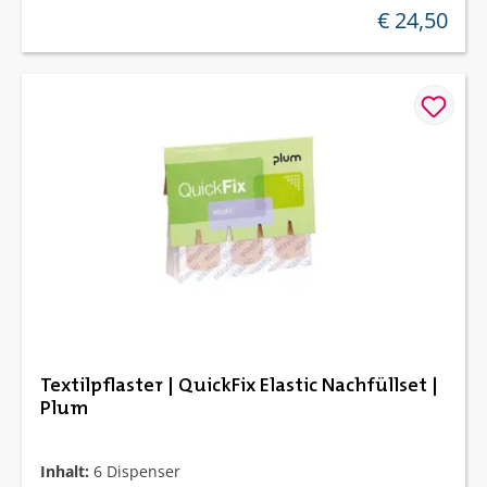
€ 24,50
regulärer preis
Textilpflaster | QuickFix Elastic Nachfüllset |
Plum
Inhalt:
6 Dispenser