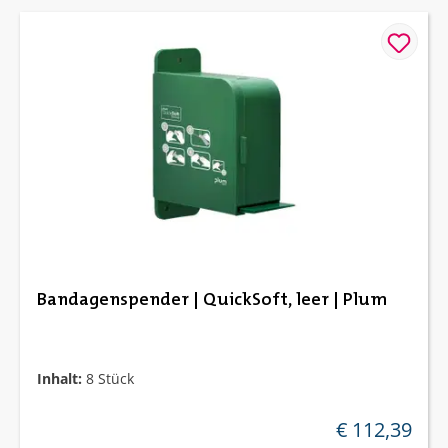
Bandagenspender | QuickSoft, leer | Plum
Inhalt:
8 Stück
€ 112,39
regulärer preis: