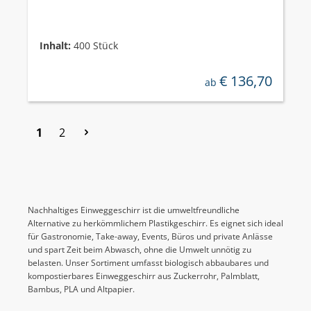
Inhalt:
400 Stück
€ 136,70
regulärer preis:
ab
Seite
Seite
1
2
Nachhaltiges Einweggeschirr ist die umweltfreundliche
Alternative zu herkömmlichem Plastikgeschirr. Es eignet sich ideal
für Gastronomie, Take-away, Events, Büros und private Anlässe
und spart Zeit beim Abwasch, ohne die Umwelt unnötig zu
belasten. Unser Sortiment umfasst biologisch abbaubares und
kompostierbares Einweggeschirr aus Zuckerrohr, Palmblatt,
Bambus, PLA und Altpapier.