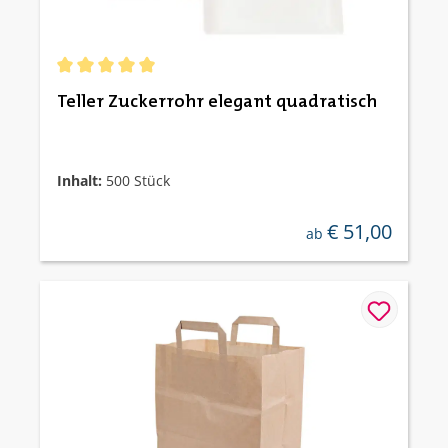
Durchschnittliche Bewertung von 5 von 5 Sternen
Teller Zuckerrohr elegant quadratisch
Inhalt:
500 Stück
€ 51,00
regulärer preis:
ab