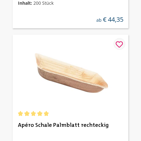
Inhalt:
200 Stück
€ 44,35
regulärer preis:
ab
Durchschnittliche Bewertung von 5 von 5 Sternen
Apéro Schale Palmblatt rechteckig