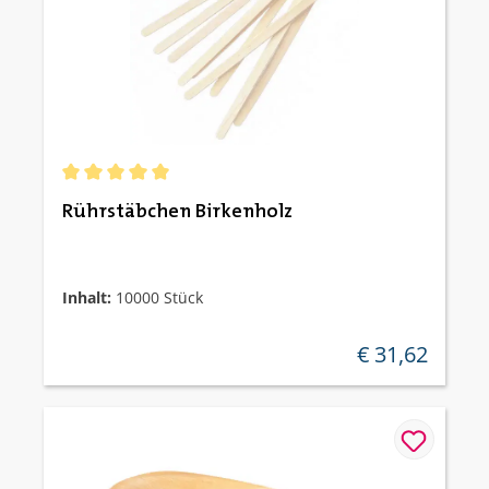
Durchschnittliche Bewertung von 5 von 5 Sternen
Rührstäbchen Birkenholz
Inhalt:
10000 Stück
€ 31,62
regulärer preis: