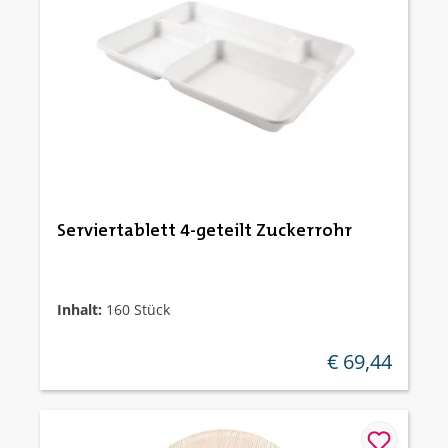
Serviertablett 4-geteilt Zuckerrohr
Inhalt:
160 Stück
€ 69,44
regulärer preis: