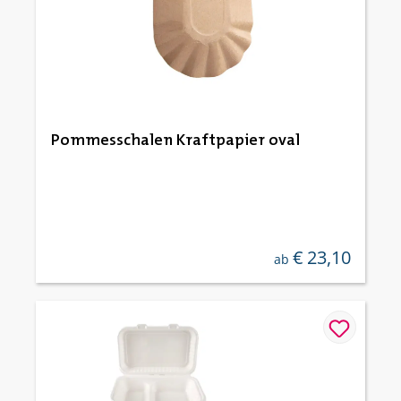
Pommesschalen Kraftpapier oval
€ 23,10
regulärer preis:
ab