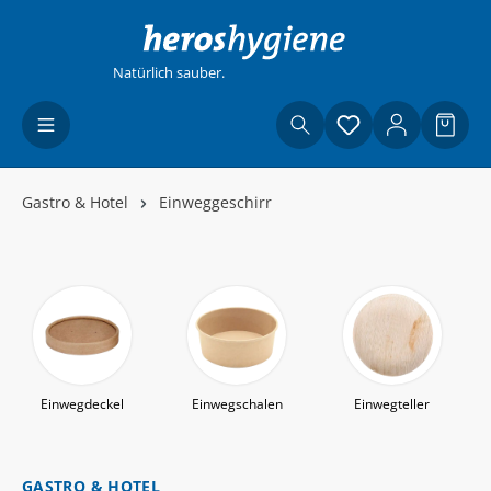
Zum Hauptinhalt springen
Natürlich sauber.
Du hast 0 Produ
Waren
Gastro & Hotel
Einweggeschirr
Einwegdeckel
Einwegschalen
Einwegteller
GASTRO & HOTEL