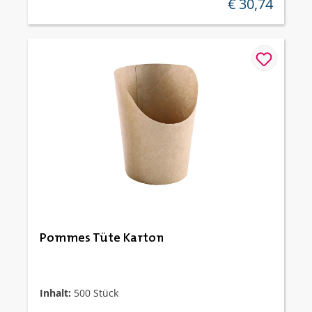
€ 30,74
regulärer preis:
Pommes Tüte Karton
Inhalt:
500 Stück