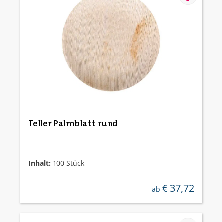
Teller Palmblatt rund
Inhalt:
100 Stück
€ 37,72
regulärer preis:
ab