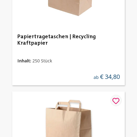
Papiertragetaschen | Recycling
Kraftpapier
Inhalt:
250 Stück
€ 34,80
regulärer preis:
ab