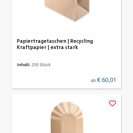
Papiertragetaschen | Recycling
Kraftpapier | extra stark
Inhalt:
250 Stück
€ 60,01
regulärer preis:
ab