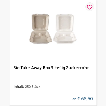
Bio Take-Away-Box 3-teilig Zuckerrohr
Inhalt:
250 Stück
€ 68,50
regulärer preis:
ab