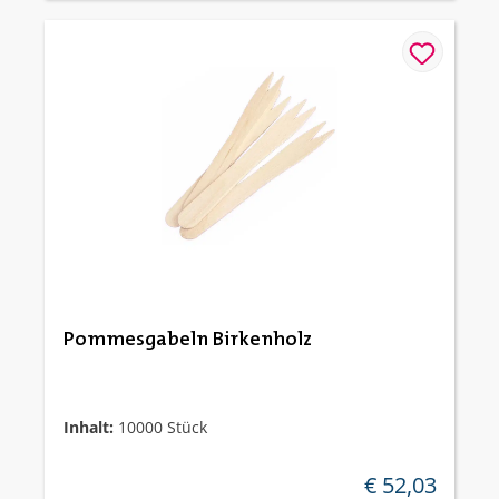
Pommesgabeln Birkenholz
Inhalt:
10000 Stück
€ 52,03
regulärer preis: