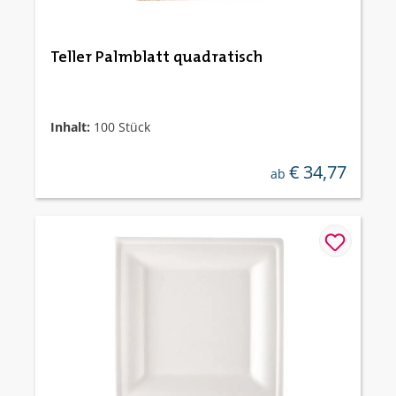
Teller Palmblatt quadratisch
Inhalt:
100 Stück
€ 34,77
regulärer preis:
ab