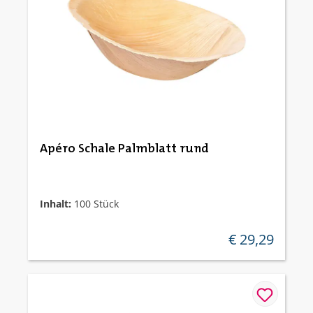
Apéro Schale Palmblatt rund
Inhalt:
100 Stück
€ 29,29
regulärer preis: