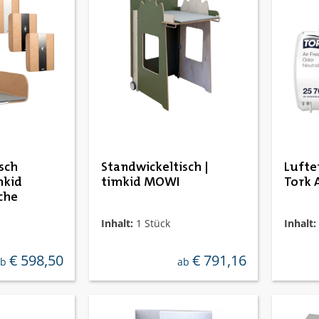
sch
Standwickeltisch |
Lufter
mkid
timkid MOWI
Tork 
che
Inhalt:
1 Stück
Inhalt:
€ 598,50
€ 791,16
egulärer preis:
regulärer preis:
ab
ab