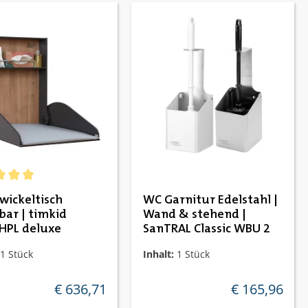
chnittliche Bewertung von 5 von 5 Sternen
ickeltisch
WC Garnitur Edelstahl |
bar | timkid
Wand & stehend |
PL deluxe
SanTRAL Classic WBU 2
1 Stück
Inhalt:
1 Stück
€ 636,71
€ 165,96
regulärer preis:
regulärer preis: