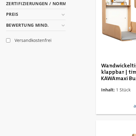
ZERTIFIZIERUNGEN / NORMEN
PREIS
BEWERTUNG MIND.
Filter hinzufügen: Versandkostenfrei
Versandkostenfrei
Wandwickelti
klappbar | ti
KAWAmaxi Bu
Inhalt:
1 Stück
r