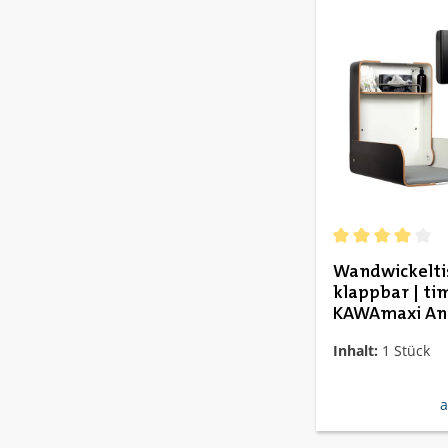
Durchschnittlich
Wandwickelti
klappbar | ti
KAWAmaxi Ant
Inhalt:
1 Stück
r