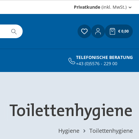
Privatkunde
(inkl. MwSt.)
€ 0,00
Du hast 0 Produkte a
Warenkor
TELEFONISCHE BERATUNG
+43 (0)5576 - 229 00
Toilettenhygiene
Hygiene
Toilettenhygiene