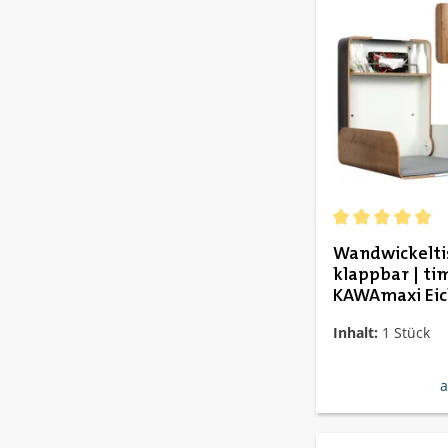
Durchschnittlich
Wandwickelti
klappbar | ti
KAWAmaxi Ei
Inhalt:
1 Stück
r