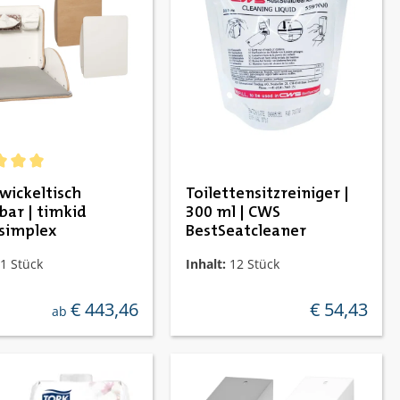
ernen
chnittliche Bewertung von 5 von 5 Sternen
ickeltisch
Toilettensitzreiniger |
bar | timkid
300 ml | CWS
simplex
BestSeatcleaner
1 Stück
Inhalt:
12 Stück
€ 443,46
€ 54,43
regulärer preis:
regulärer preis
ab