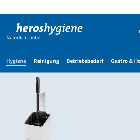
m Hauptinhalt springen
Zur Suche springen
Zur Hauptnavigation springen
Natürlich sauber.
Hygiene
Reinigung
Betriebsbedarf
Gastro & Ho