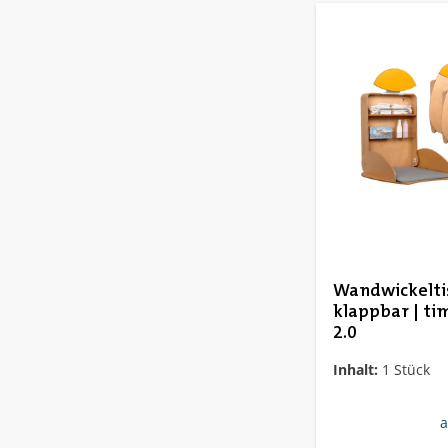
Wandwickelti
klappbar | t
2.0
Inhalt:
1 Stück
r