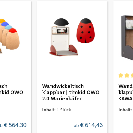
Durchs
sch
Wandwickeltisch
Wandw
imkid OWO
klappbar | timkid OWO
klapp
2.0 Marienkäfer
KAWAH
Inhalt:
1 Stück
Inhalt:
€ 564,30
€ 614,46
egulärer preis:
regulärer preis:
ab
ab