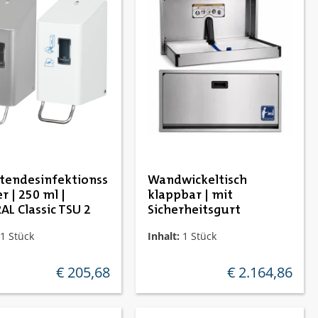
ttendesinfektionss
Wandwickeltisch
r | 250 ml |
klappbar | mit
AL Classic TSU 2
Sicherheitsgurt
1 Stück
Inhalt:
1 Stück
€ 205,68
€ 2.164,86
regulärer preis:
regulärer preis: