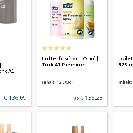
e Bewertung von 5 von 5 Sternen
Durchschnittliche Bewertung von 5 von 5 St
Lufterfrischer | 75 ml |
Toilet
|
Tork A1 Premium
525 m
ork A1
Inhalt:
12 Stück
Inhalt:
€ 136,69
€ 135,23
regulärer preis:
regulärer preis:
ab