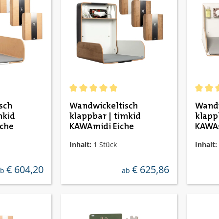
Durchschnittliche Bewertung von 5 von 5 St
Durchs
sch
Wandwickeltisch
Wandw
mkid
klappbar | timkid
klapp
che
KAWAmidi Eiche
KAWA
Inhalt:
1 Stück
Inhalt:
€ 604,20
€ 625,86
egulärer preis:
regulärer preis:
ab
ab