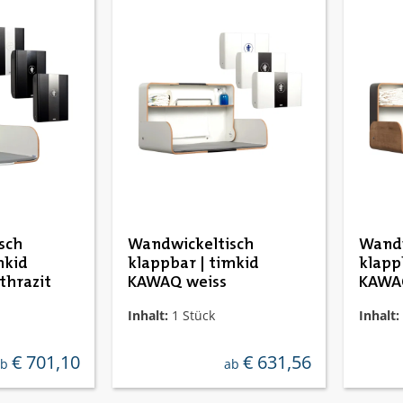
e Bewertung von 4 von 5 Sternen
sch
Wandwickeltisch
Wandw
mkid
klappbar | timkid
klapp
hrazit
KAWAQ weiss
KAWAQ
Inhalt:
1 Stück
Inhalt:
€ 701,10
€ 631,56
egulärer preis:
regulärer preis:
ab
ab