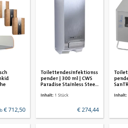
e Bewertung von 5 von 5 Sternen
sch
Toilettendesinfektionss
Toile
mkid
pender | 300 ml | CWS
pende
che
Paradise Stainless Steel
SanTR
Seatcleaner
Inhalt:
1 Stück
Inhalt:
€ 712,50
€ 274,44
egulärer preis:
regulärer preis:
ab