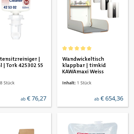
ernen
Durchschnittliche Bewertung von 5
tensitzreiniger |
Wandwickeltisch
l | Tork 425302 S5
klappbar | timkid
KAWAmaxi Weiss
8 Stück
Inhalt:
1 Stück
€ 76,27
€ 654,36
regulärer preis:
regulärer preis:
ab
ab