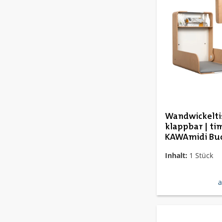
Wandwickelti
klappbar | ti
KAWAmidi Bu
Inhalt:
1 Stück
r