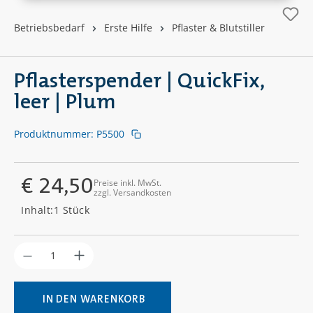
Betriebsbedarf
Erste Hilfe
Pflaster & Blutstiller
Pflasterspender | QuickFix,
leer | Plum
Produktnummer:
P5500
€ 24,50
Preise inkl. MwSt.
zzgl. Versandkosten
Regulärer Preis:
Inhalt:
1 Stück
Produkt Anzahl: Gib den gewünschten Wer
IN DEN WARENKORB