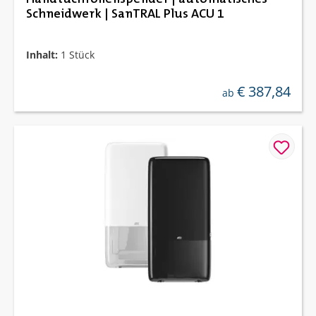
Schneidwerk | SanTRAL Plus ACU 1
Inhalt:
1 Stück
€ 387,84
regulärer preis:
ab