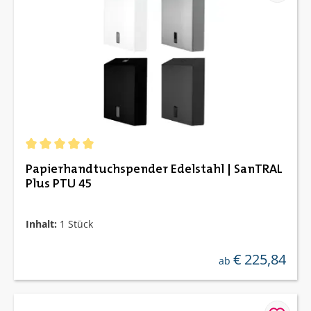
Durchschnittliche Bewertung von 5 von 5 Sternen
Papierhandtuchspender Edelstahl | SanTRAL
Plus PTU 45
Inhalt:
1 Stück
€ 225,84
regulärer preis:
ab