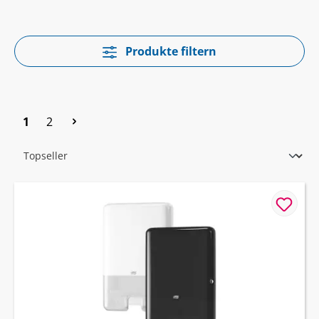
Produkte filtern
Seite
Seite
1
2