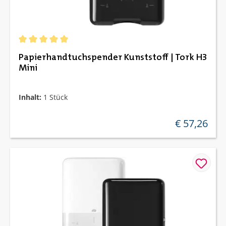
Durchschnittliche Bewertung von 5 von 5 Sternen
Papierhandtuchspender Kunststoff | Tork H3
Mini
Inhalt:
1 Stück
€ 57,26
regulärer preis