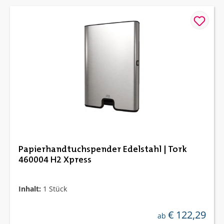
Papierhandtuchspender Edelstahl | Tork
460004 H2 Xpress
Inhalt:
1 Stück
€ 122,29
regulärer preis:
ab