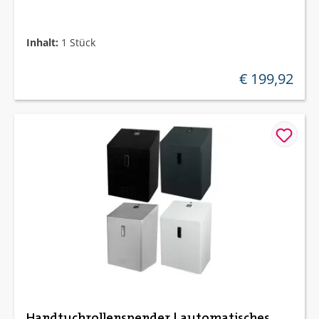
Inhalt:
1 Stück
€ 199,92
regulärer preis:
Handtuchrollenspender | automatisches