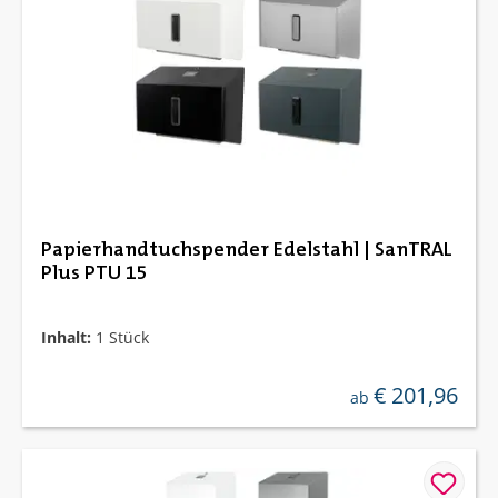
Papierhandtuchspender Edelstahl | SanTRAL
Plus PTU 15
Inhalt:
1 Stück
€ 201,96
regulärer preis:
ab