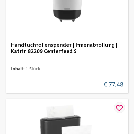
Handtuchrollenspender | Innenabrollung |
Katrin 82209 Centerfeed S
Inhalt:
1 Stück
€ 77,48
regulärer preis