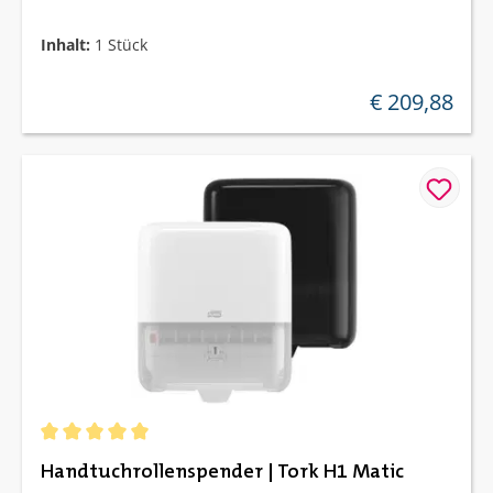
Inhalt:
1 Stück
€ 209,88
regulärer preis:
Durchschnittliche Bewertung von 5 von 5 Sternen
Handtuchrollenspender | Tork H1 Matic