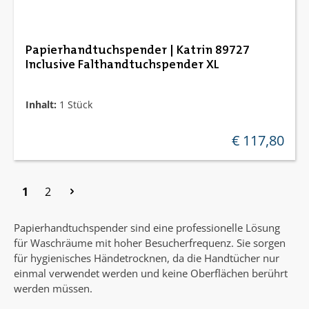
Papierhandtuchspender | Katrin 89727
Inclusive Falthandtuchspender XL
Inhalt:
1 Stück
€ 117,80
regulärer preis:
Seite
Seite
1
2
Papierhandtuchspender sind eine professionelle Lösung
für Waschräume mit hoher Besucherfrequenz. Sie sorgen
für hygienisches Händetrocknen, da die Handtücher nur
einmal verwendet werden und keine Oberflächen berührt
werden müssen.