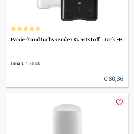
Durchschnittliche Bewertung von 5 von 5 Sternen
Papierhandtuchspender Kunststoff | Tork H3
Inhalt:
1 Stück
€ 80,36
regulärer preis