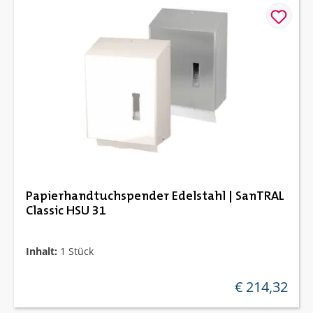
Papierhandtuchspender Edelstahl | SanTRAL
Classic HSU 31
Inhalt:
1 Stück
€ 214,32
regulärer preis: