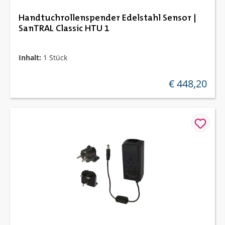
Handtuchrollenspender Edelstahl Sensor |
SanTRAL Classic HTU 1
Inhalt:
1 Stück
€ 448,20
regulärer preis: