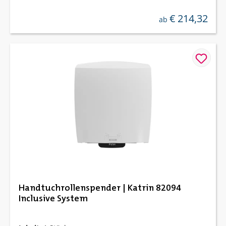
€ 214,32
regulärer preis:
ab
Handtuchrollenspender | Katrin 82094
Inclusive System