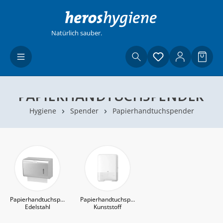
Zum Hauptinhalt springen
Natürlich sauber.
Du hast 0 Produ
Waren
PAPIERHANDTUCHSPENDER
Hygiene
Spender
Papierhandtuchspender
Papierhandtuchspender
Papierhandtuchspender
Edelstahl
Kunststoff