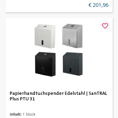
€ 201,96
regulärer preis:
Papierhandtuchspender Edelstahl | SanTRAL
Plus PTU 31
Inhalt:
1 Stück