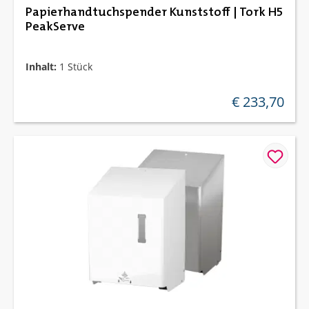
Papierhandtuchspender Kunststoff | Tork H5
PeakServe
Inhalt:
1 Stück
€ 233,70
regulärer preis: