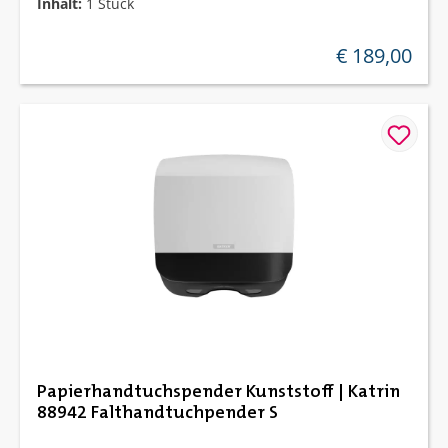
Inhalt:
1 Stück
€ 189,00
regulärer preis:
Papierhandtuchspender Kunststoff | Katrin
88942 Falthandtuchpender S