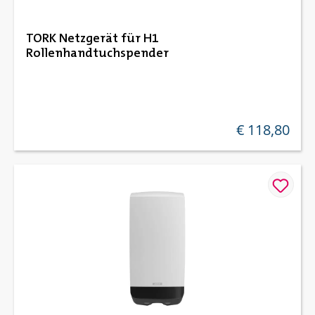
TORK Netzgerät für H1
Rollenhandtuchspender
€ 118,80
regulärer preis: