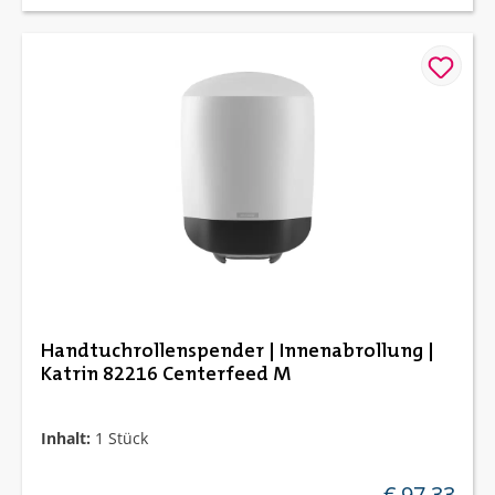
Handtuchrollenspender | Innenabrollung |
Katrin 82216 Centerfeed M
Inhalt:
1 Stück
€ 97,33
regulärer preis