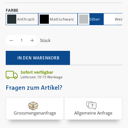
AUSWÄHLEN
FARBE
Anthrazit
Mattschwarz
Silber
Weiss
Produkt Anzahl: Gib den gewünschten Wer
Stück
IN DEN WARENKORB
Sofort verfügbar
Lieferzeit: 10-15 Werktage
Fragen zum Artikel?
Grossmengenanfrage
Allgemeine Anfrage