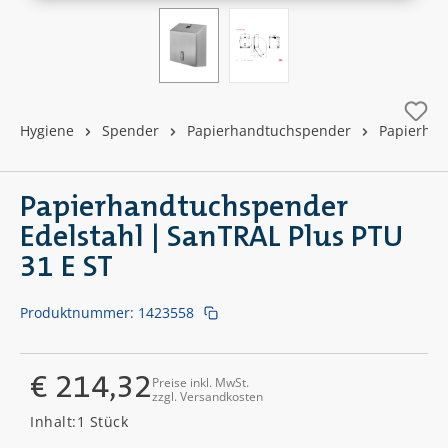
Hygiene
Spender
Papierhandtuchspender
Papierhan
Papierhandtuchspender
Edelstahl | SanTRAL Plus PTU
31 E ST
Produktnummer:
1423558
€ 214,32
Preise inkl. MwSt.
zzgl. Versandkosten
Regulärer Preis:
Inhalt:
1 Stück