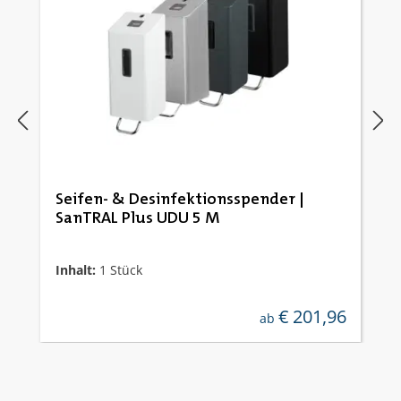
Seifen- & Desinfektionsspender |
SanTRAL Plus UDU 5 M
Inhalt:
1 Stück
€ 201,96
regulärer preis:
ab