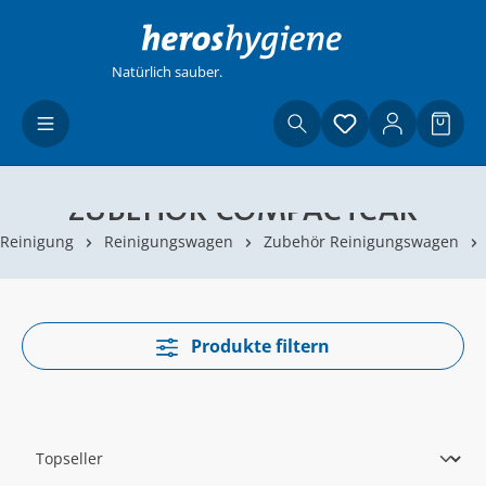
Zum Hauptinhalt springen
Natürlich sauber.
Du hast 0 Produ
Waren
ZUBEHÖR COMPACTCAR
Reinigung
Reinigungswagen
Zubehör Reinigungswagen
Produkte filtern