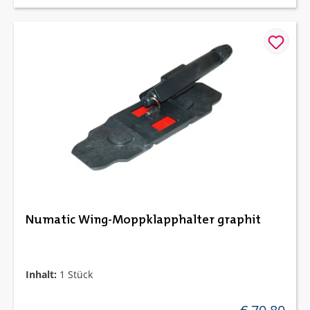
Numatic Wing-Moppklapphalter graphit
Inhalt:
1 Stück
regulärer preis