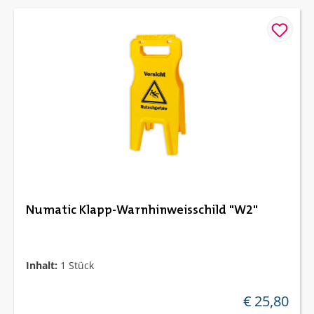
Numatic Klapp-Warnhinweisschild "W2"
Inhalt:
1 Stück
€ 25,80
regulärer preis