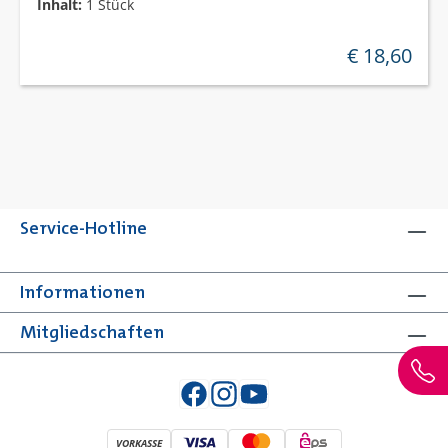
Inhalt:
1 Stück
€ 18,60
regulärer preis
Service-Hotline
Informationen
Mitgliedschaften
VORKASSE