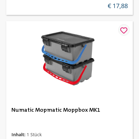
€ 17,88
regulärer preis
Numatic Mopmatic Moppbox MK1
Inhalt:
1 Stück