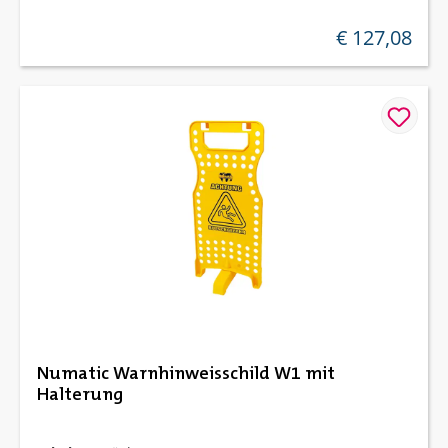
€ 127,08
regulärer preis:
Numatic Warnhinweisschild W1 mit
Halterung