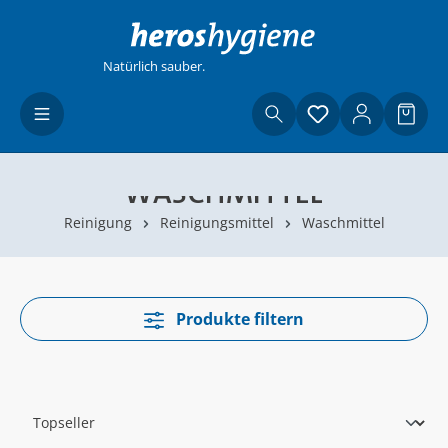
Zum Hauptinhalt springen
Natürlich sauber.
Du hast 0 Produ
Waren
WASCHMITTEL
Reinigung
Reinigungsmittel
Waschmittel
Produkte filtern