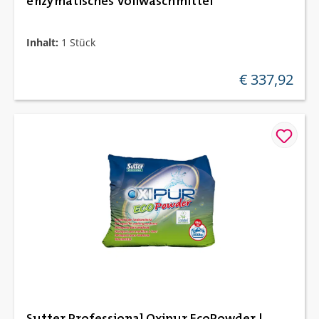
enzymatisches Vollwaschmittel
Inhalt:
1 Stück
€ 337,92
regulärer preis:
Sutter Professional Oxipur EcoPowder |