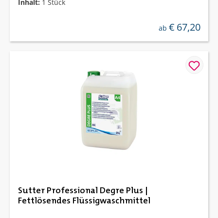
Inhalt:
1 Stück
€ 67,20
regulärer preis:
ab
Sutter Professional Degre Plus |
Fettlösendes Flüssigwaschmittel