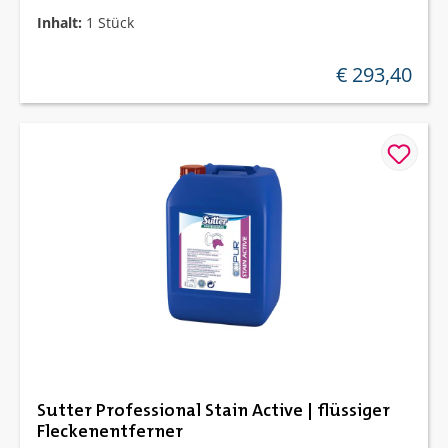
Inhalt:
1 Stück
€ 293,40
regulärer preis:
Sutter Professional Stain Active | flüssiger
Fleckenentferner