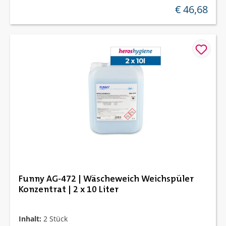
€ 46,68
regulärer preis
Funny AG-472 | Wäscheweich Weichspüler
Konzentrat | 2 x 10 Liter
Inhalt:
2 Stück