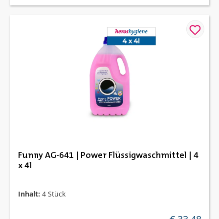
Funny AG-641 | Power Flüssigwaschmittel | 4
x 4l
Inhalt:
4 Stück
regulärer preis