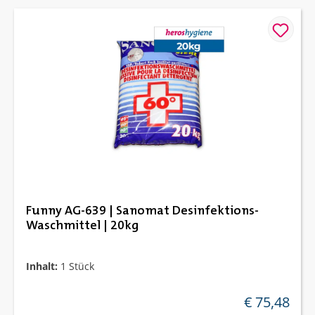
Funny AG-639 | Sanomat Desinfektions-
Waschmittel | 20kg
Inhalt:
1 Stück
€ 75,48
regulärer preis