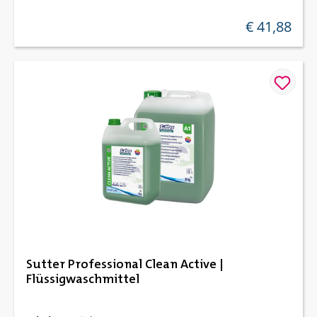
€ 41,88
regulärer preis
Sutter Professional Clean Active |
Flüssigwaschmittel