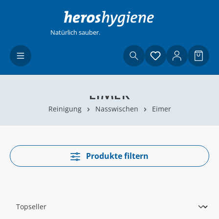
Zum Hauptinhalt springen
Natürlich sauber.
Du hast 0 Produ
Waren
EIMER
Reinigung
Nasswischen
Eimer
Produkte filtern