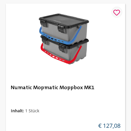
Numatic Mopmatic Moppbox MK1
Inhalt:
1 Stück
€ 127,08
regulärer preis: