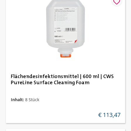
Flächendesinfektionsmittel | 600 ml | CWS
PureLine Surface Cleaning Foam
Inhalt:
8 Stück
€ 113,47
regulärer preis: