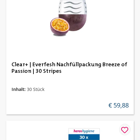
Clear+ | Everfesh Nachfüllpackung Breeze of
Passion | 30 Stripes
Inhalt:
30 Stück
€ 59,88
regulärer preis