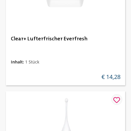
Clear+ Lufterfrischer Everfresh
Inhalt:
1 Stück
€ 14,28
regulärer preis