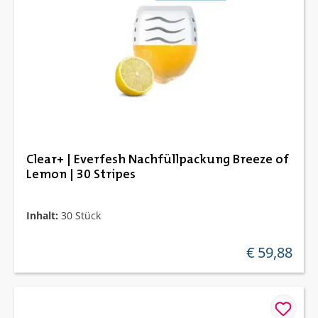
Clear+ | Everfesh Nachfüllpackung Breeze of
Lemon | 30 Stripes
Inhalt:
30 Stück
€ 59,88
regulärer preis