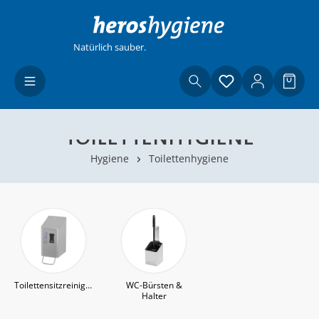
Zum Hauptinhalt springen
Natürlich sauber.
Du hast 0 Produ
Waren
TOILETTENHYGIENE
Hygiene
Toilettenhygiene
Toilettensitzreinigung
WC-Bürsten &
Halter