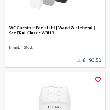
WC Garnitur Edelstahl | Wand & stehend |
SanTRAL Classic WBU 3
Inhalt:
1 Stück
€ 193,50
regulärer preis:
ab