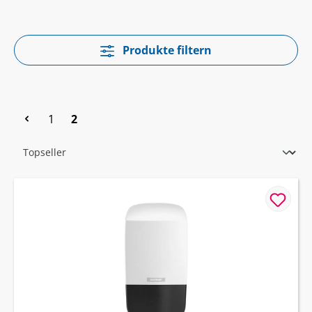
Produkte filtern
Seite
Seite
1
2