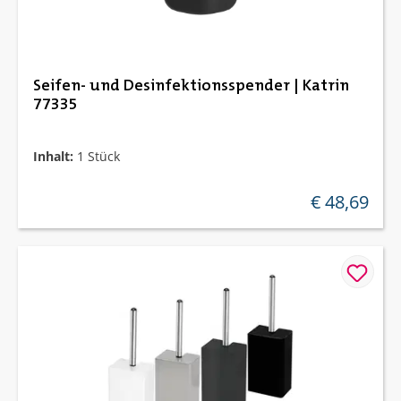
Seifen- und Desinfektionsspender | Katrin
77335
Inhalt:
1 Stück
€ 48,69
regulärer preis