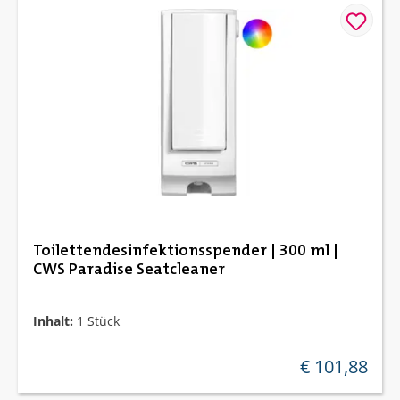
Toilettendesinfektionsspender | 300 ml |
CWS Paradise Seatcleaner
Inhalt:
1 Stück
€ 101,88
regulärer preis: