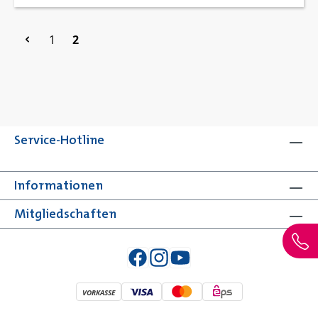
Seite
Seite
1
2
Service-Hotline
Informationen
Mitgliedschaften
VORKASSE