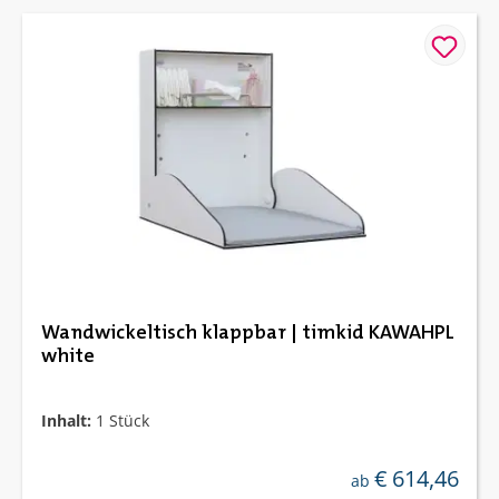
Wandwickeltisch klappbar | timkid KAWAHPL
white
Inhalt:
1 Stück
€ 614,46
regulärer preis:
ab