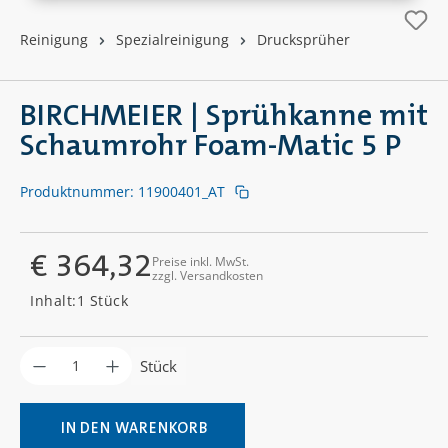
Reinigung
Spezialreinigung
Drucksprüher
BIRCHMEIER | Sprühkanne mit
Schaumrohr Foam-Matic 5 P
Produktnummer:
11900401_AT
€ 364,32
Preise inkl. MwSt.
zzgl. Versandkosten
Regulärer Preis:
Inhalt:
1 Stück
Produkt Anzahl: Gib den gewünschten Wer
Stück
IN DEN WARENKORB