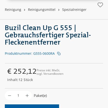
Reinigung
Reinigungsmittel
Spezialreiniger
Buzil Clean Up G 555 |
Gebrauchsfertiger Spezial-
Fleckenentferner
Produktnummer:
G555-0600RA
€ 252,12
Preise inkl. MwSt.
zzgl. Versandkosten
Regulärer Preis:
Inhalt:
12 Stück
Produkt Anzahl: Gib den gewünschten Wer
Paket(e)