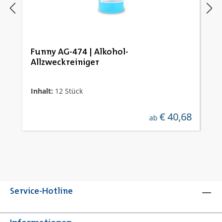
Funny AG-474 | Alkohol-
Allzweckreiniger
Inhalt:
12 Stück
€ 40,68
regulärer preis:
ab
Service-Hotline