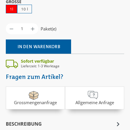
AUSWÄHLEN
GRÖSSE
1l
10 l
Produkt Anzahl: Gib den gewünschten Wer
Paket(e)
IN DEN WARENKORB
Sofort verfügbar
Lieferzeit: 1-3 Werktage
Fragen zum Artikel?
Grossmengenanfrage
Allgemeine Anfrage
BESCHREIBUNG