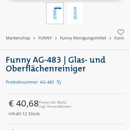
Markenshop
FUNNY
Funny Reinigungsmittel
Funny F
Funny AG-483 | Glas- und
Oberflächenreiniger
Produktnummer:
AG-483
€ 40,68
Preise inkl. MwSt.
zzgl. Versandkosten
Regulärer Preis:
Inhalt:
12 Stück