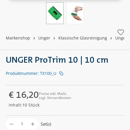
Markenshop
Unger
Klassische Glasreinigung
Unger 
UNGER ProTrim 10 | 10 cm
Produktnummer:
TX100_U
€ 16,20
Preise inkl. MwSt.
zzgl. Versandkosten
Regulärer Preis:
Inhalt:
10 Stück
Produkt Anzahl: Gib den gewünschten Wer
Set(s)