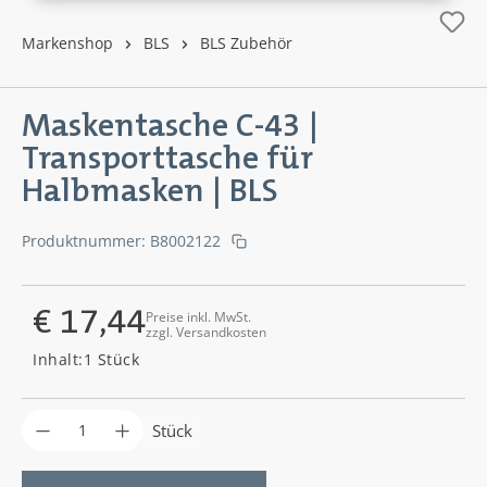
Markenshop
BLS
BLS Zubehör
Maskentasche C-43 |
Transporttasche für
Halbmasken | BLS
Produktnummer:
B8002122
€ 17,44
Preise inkl. MwSt.
zzgl. Versandkosten
Regulärer Preis:
Inhalt:
1 Stück
Produkt Anzahl: Gib den gewünschten Wer
Stück