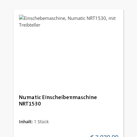
Numatic Einscheibenmaschine
NRT1530
Inhalt:
1 Stück
regulärer preis: