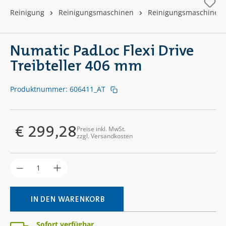
Reinigung
Reinigungsmaschinen
Reinigungsmaschinen
Numatic PadLoc Flexi Drive
Treibteller 406 mm
Produktnummer:
606411_AT
€ 299,28
Preise inkl. MwSt.
Regulärer Preis:
zzgl. Versandkosten
Produkt Anzahl: Gib den gewünschten Wer
IN DEN WARENKORB
Sofort verfügbar