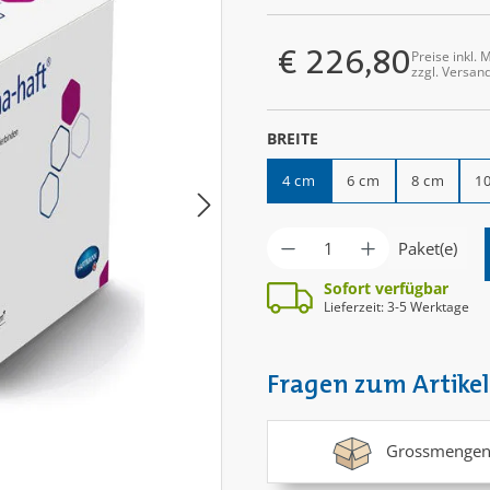
€ 226,80
Preise inkl. 
Regulärer Preis:
zzgl. Versan
AUSWÄHLEN
BREITE
4 cm
6 cm
8 cm
1
Produkt Anzahl: G
Paket(e)
Sofort verfügbar
Lieferzeit: 3-5 Werktage
Fragen zum Artikel
Grossmengen