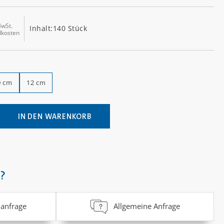
MwSt.
Inhalt:
140 Stück
dkosten
0 cm
12 cm
ib den gewünschten Wert ein oder benutz
IN DEN WARENKORB
?
anfrage
Allgemeine Anfrage