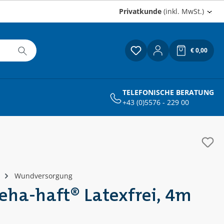
Privatkunde
(inkl. MwSt.)
€ 0,00
Du hast 0 Produkte a
Warenkor
TELEFONISCHE BERATUNG
+43 (0)5576 - 229 00
Wundversorgung
ha-haft® Latexfrei, 4m