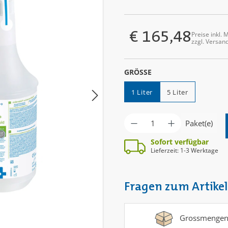
€ 165,48
Preise inkl. 
Regulärer Preis:
zzgl. Versan
AUSWÄHLEN
GRÖSSE
1 Liter
5 Liter
Produkt Anzahl: G
Paket(e)
Sofort verfügbar
Lieferzeit: 1-3 Werktage
Fragen zum Artikel
Grossmengen