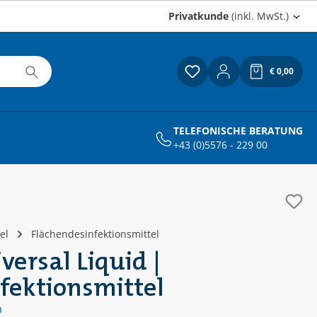
Privatkunde
(inkl. MwSt.)
€ 0,00
Du hast 0 Produkte a
Warenkor
TELEFONISCHE BERATUNG
+43 (0)5576 - 229 00
el
Flächendesinfektionsmittel
versal Liquid |
fektionsmittel