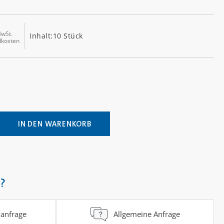
MwSt.
Inhalt:
10 Stück
dkosten
ib den gewünschten Wert ein oder benutz
IN DEN WARENKORB
?
anfrage
Allgemeine Anfrage